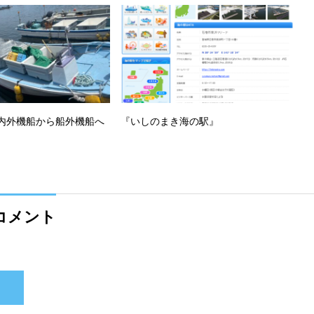
内外機船から船外機船へ
『いしのまき海の駅』
コメント