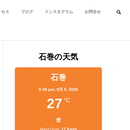
クセス
ブログ
インスタグラム
お問合せ
石巻の天気
石巻
5:48 pm,
8月 6, 2026
27
°C
雲
Wind Gust:
17 Km/h