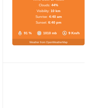
Clouds:
44%
Visibility:
10 km
Sunrise:
4:40 am
Sunset:
6:40 pm
91 %
1010 mb
9 Km/h
Weather from OpenWeatherMap