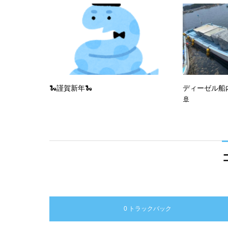
🐍謹賀新年🐍
ディーゼル船
🚢
0 トラックバック