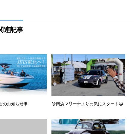
関連記事
習のお知らせ🚢
😊南浜マリーナより元気にスタート😊