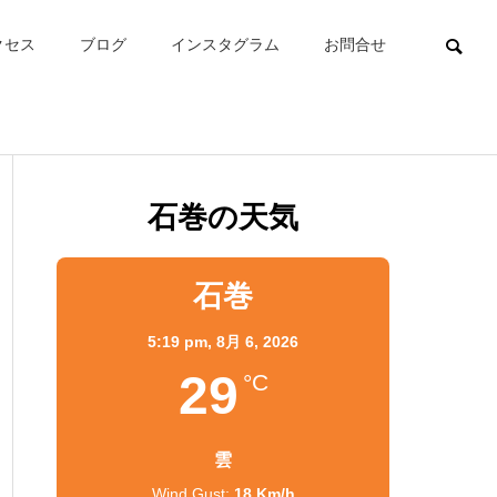
クセス
ブログ
インスタグラム
お問合せ
石巻の天気
石巻
5:19 pm,
8月 6, 2026
29
°C
雲
Wind Gust:
18 Km/h