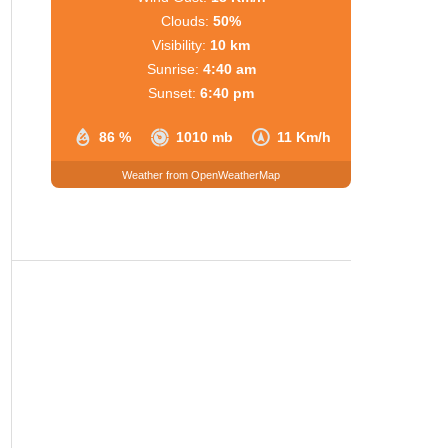
Clouds:
50%
Visibility:
10 km
Sunrise:
4:40 am
Sunset:
6:40 pm
86 %
1010 mb
11 Km/h
Weather from OpenWeatherMap