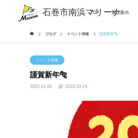
石巻市南浜マリーナ
TOP
施設案内
ブログ
イベント情報
謹賀新年🐅
イベント情報
謹賀新年🐅
2022.01.06
2022.03.24